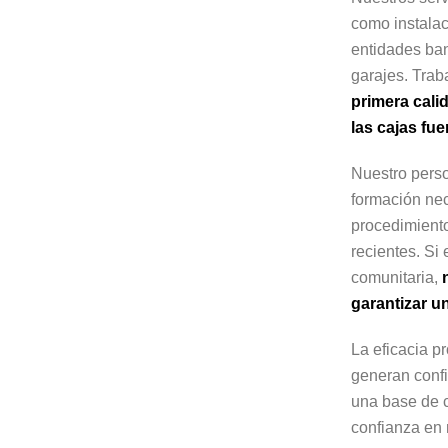
como instalac
entidades ban
garajes. Tra
primera cali
las cajas fue
Nuestro perso
formación nec
procedimient
recientes. Si
comunitaria,
garantizar u
La eficacia p
generan confi
una base de c
confianza en 