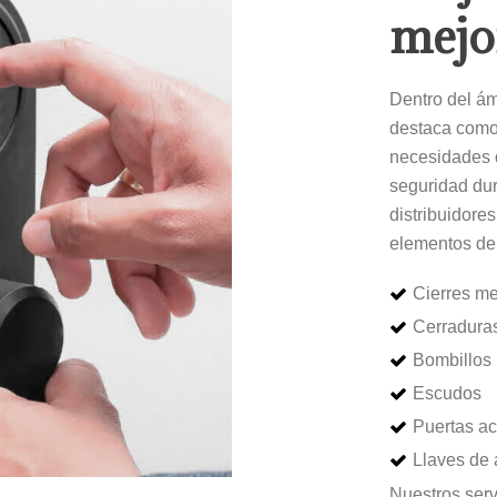
mejo
Dentro del ám
destaca como 
necesidades d
seguridad du
distribuidore
elementos de 
Cierres me
Cerraduras
Bombillos
Escudos
Puertas a
Llaves de 
Nuestros serv